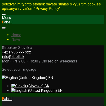
použivaním týchto stránok dávate súhlas s využitím cookies
opísaných v vašom "Privacy Policy".
Menu
B
abell
Home
Nové
Stropkov, Slovakia
+421 905 xxx xxx
info@abell.sk
Mon - Fri: 9:00 - 19:00 / Closed on Weekends
Select your language
EN
SK
EN
B
abell