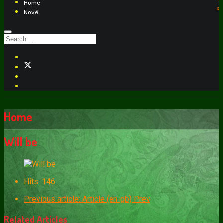
Home
Nové
Home
Will be
Hits: 146
Previous article: Article (en-gb)
Prev
Related Articles