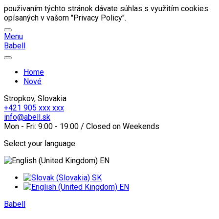
použivaním týchto stránok dávate súhlas s využitím cookies
opísaných v vašom "Privacy Policy".
Menu
B
abell
Home
Nové
Stropkov, Slovakia
+421 905 xxx xxx
info@abell.sk
Mon - Fri: 9:00 - 19:00 / Closed on Weekends
Select your language
EN
SK
EN
B
abell